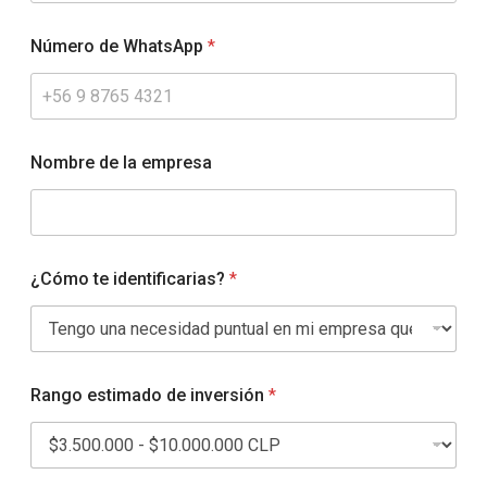
Número de WhatsApp
*
d
Nombre de la empresa
e
l
a
C
o
r
¿Cómo te identificarias?
*
r
e
o
Rango estimado de inversión
*