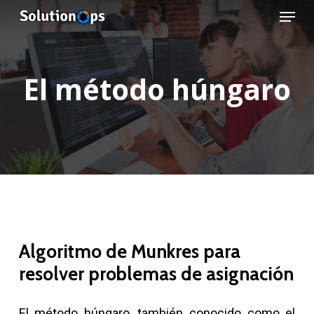
Menu
Skip
to
main
content
El método húngaro
Algoritmo de Munkres para
resolver problemas de asignación
El método húngaro, también conocido como el