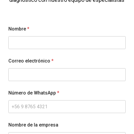
Nombre
*
l
Correo electrónico
*
a
¿
C
ó
m
o
Número de WhatsApp
*
N
ú
m
e
r
o
Nombre de la empresa