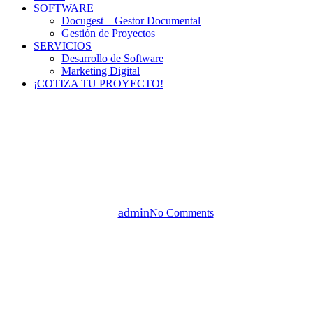
SOFTWARE
Docugest – Gestor Documental
Gestión de Proyectos
SERVICIOS
Desarrollo de Software
Marketing Digital
¡COTIZA TU PROYECTO!
Estados de una promesa –
NodeJs JavaScript
By
admin
No Comments