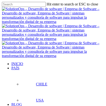
Skip
Hit enter to search or ESC to close
to
Close
main
Search
content
Menu
INICIO
PAÍS
CHILE
USA
BLOG